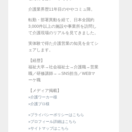
介護業界歴11年目のややコミュ障。
転勤・部署異動を経て、日本全国約
3,000件以上の施設や事業所を訪問し
て介護現場のリアルを見てきました。
実体験で得た介護営業の知見を全てシ
ェアします。
【経歴】
福祉大卒→社会福祉士→介護職→営業
職／研修講師→→SNS担当／WEBマ
ーケ職
【メディア掲載】
»介護ワーカー様
»介護プロ様
»プライバシーポリシーはこちら
»プロフィール詳細はこちら
»サイトマップはこちら