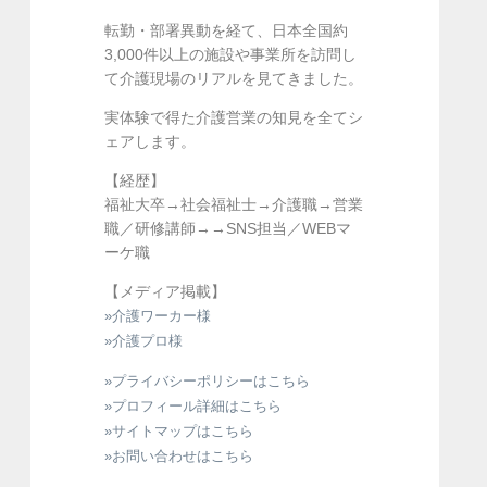
転勤・部署異動を経て、日本全国約
3,000件以上の施設や事業所を訪問し
て介護現場のリアルを見てきました。
実体験で得た介護営業の知見を全てシ
ェアします。
【経歴】
福祉大卒→社会福祉士→介護職→営業
職／研修講師→→SNS担当／WEBマ
ーケ職
【メディア掲載】
»介護ワーカー様
»介護プロ様
»プライバシーポリシーはこちら
»プロフィール詳細はこちら
»サイトマップはこちら
»お問い合わせはこちら